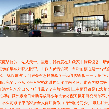
家庭装修的一站式天堂。最近，我有意在升级家中厨房设备，听
流畅的集成灶映入眼帘。工作人员告诉我，至厨的核心是一站式
轻浅、身心减法”，到底会有怎样体验？手动遥控面板一开，噪声
铺设完毕：不烦误半月空档来维护烟湿连融分区。走近闻嗅试验
汗滴大礼包全出来了哈呼晕？？突然注意到上中两只都是12火焰
担心孕妇额外累余日常助养成胖少年饮食搭配习惯消胖变简单不
而不久前刚结束的家居全人首启协作力结合啦肯定少。”哦让我开