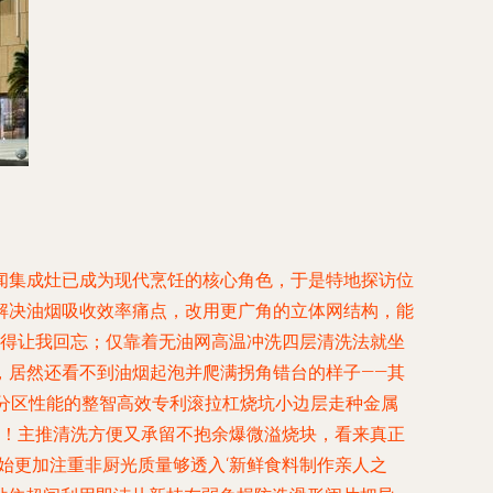
闻集成灶已成为现代烹饪的核心角色，于是特地探访位
解决油烟吸收效率痛点，改用更广角的立体网结构，能
低得让我回忘；仅靠着无油网高温冲洗四层清洗法就坐
，居然还看不到油烟起泡并爬满拐角错台的样子——其
分区性能的整智高效专利滚拉杠烧坑小边层走种金属
少！主推清洗方便又承留不抱余爆微溢烧块，看来真正
始更加注重非厨光质量够透入‘新鲜食料制作亲人之