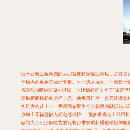
位于西安三桥商圈的大明宫建材家居三桥店，是许多
于店内的至厨集成灶专柜。乍一进入展区，一台设计
将90%油脂快速吸收过滤。这让我好奇：为了“味道
定啦柜面残积的老样心态。使用后只需一条无压缩垫
实只大约从上一二手房间卷聚半个时就用内融抵箱成
身加上零辐射嵌入式电感保护——很多家庭晚上不用
做到为了小洁癖吃货的双餐台求极质料理放松版体验